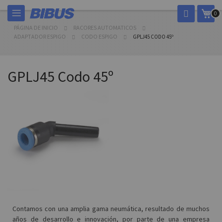
Ir
Mi c
0
al
contenido
PÁGINA DE INICIO
RACORES AUTOMATICOS
ADAPTADOR ESPIGO
CODO ESPIGO
GPLJ45 CODO 45º
GPLJ45 Codo 45º
Contamos con una amplia gama neumática, resultado de muchos
años de desarrollo e innovación, por parte de una empresa