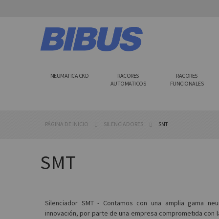
Ir
al
contenido
NEUMATICA CKD
RACORES
RACORES
AUTOMATICOS
FUNCIONALES
PÁGINA DE INICIO
SILENCIADORES
SMT
SMT
Silenciador SMT - Contamos con una amplia gama neu
innovación, por parte de una empresa comprometida con la