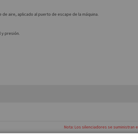
pe de aire, aplicado al puerto de escape de la máquina.
 y presión.
Nota: Los silenciadores se suministran 