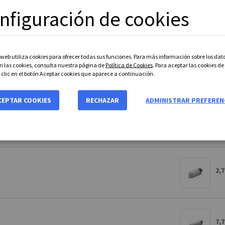
nfiguración de cookies
0,8
o web utiliza cookies para ofrecer todas sus funciones. Para más información sobre los dat
n las cookies, consulta nuestra página de
Política de Cookies
. Para aceptar las cookies de
1,2
z clic en el botón Aceptar cookies que aparece a continuación.
CEPTAR COOKIES
RECHAZAR
ADMINISTRAR PREFEREN
2,5
2,7
7,7