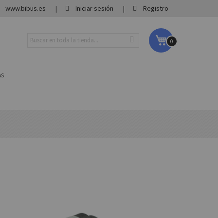
www.bibus.es
Iniciar sesión
Registro
Mi carrito
0
AS