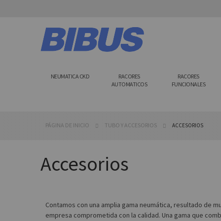
Ir
al
contenido
NEUMATICA CKD
RACORES
RACORES
AUTOMATICOS
FUNCIONALES
PÁGINA DE INICIO
TUBO Y ACCESORIOS
ACCESORIOS
Accesorios
Contamos con una amplia gama neumática, resultado de muc
empresa comprometida con la calidad. Una gama que combin