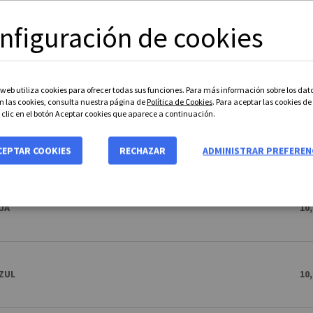
nfiguración de cookies
ZUL
11,
o web utiliza cookies para ofrecer todas sus funciones. Para más información sobre los dat
n las cookies, consulta nuestra página de
Política de Cookies
. Para aceptar las cookies de
z clic en el botón Aceptar cookies que aparece a continuación.
ACO
45,
AZUL
10,
CEPTAR COOKIES
RECHAZAR
ADMINISTRAR PREFEREN
JA
10,
7,3
OPACO
40,
ACO
45,
AZUL
10,
7,3
=10METROS AZUL
21,