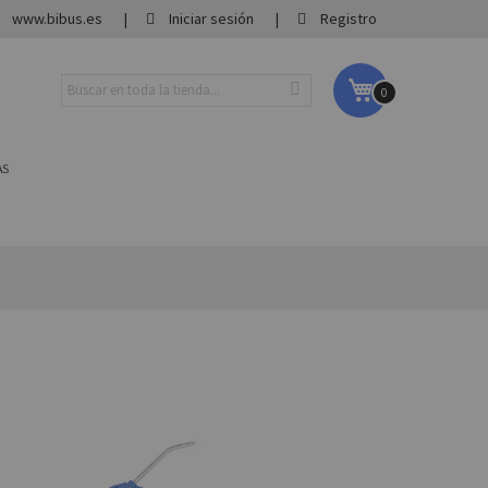
www.bibus.es
Iniciar sesión
Registro
Mi carrito
0
AS