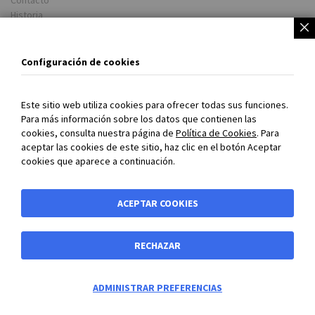
Contacto
Historia
Newsletter
Dirección
Configuración de cookies
BIBUS Spain
Rua do Arroncal, Vial C – Nave 4A
Este sitio web utiliza cookies para ofrecer todas sus funciones.
Parque Empresarial Porto do Molle
Para más información sobre los datos que contienen las
36350 NIGRAN (Pontevedra)
cookies, consulta nuestra página de
Política de Cookies
. Para
España
aceptar las cookies de este sitio, haz clic en el botón Aceptar
cookies que aparece a continuación.
Tel. +34 986 24 72 86
www.bibus.es
Información
ACEPTAR COOKIES
Condiciones Generales de Venta y Suministro
Aviso Legal
RECHAZAR
Política de privacidad
Contacto
0
ADMINISTRAR PREFERENCIAS
COOKIE SETTINGS