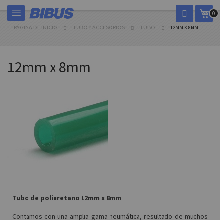
Ir
Mi c
0
al
contenido
PÁGINA DE INICIO
TUBO Y ACCESORIOS
TUBO
12MM X 8MM
12mm x 8mm
Tubo de poliuretano 12mm x 8mm
Contamos con una amplia gama neumática, resultado de muchos