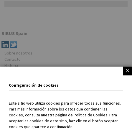
7,31 €
BIBUS Spain
Sobre nosotros
Contacto
Historia
Newsletter
Dirección
Configuración de cookies
BIBUS Spain
Rua do Arroncal, Vial C – Nave 4A
Este sitio web utiliza cookies para ofrecer todas sus funciones.
Parque Empresarial Porto do Molle
Para más información sobre los datos que contienen las
36350 NIGRAN (Pontevedra)
cookies, consulta nuestra página de
Política de Cookies
. Para
España
aceptar las cookies de este sitio, haz clic en el botón Aceptar
cookies que aparece a continuación.
Tel. +34 986 24 72 86