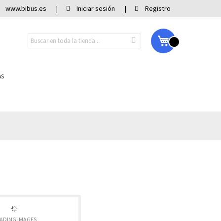
www.bibus.es
Iniciar sesión
Registro
Mi carrito
AS
ADING IMAGES