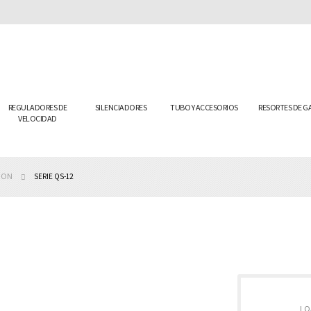
REGULADORES DE
SILENCIADORES
TUBO Y ACCESORIOS
RESORTES DE G
VELOCIDAD
SION
SERIE QS-12
LO