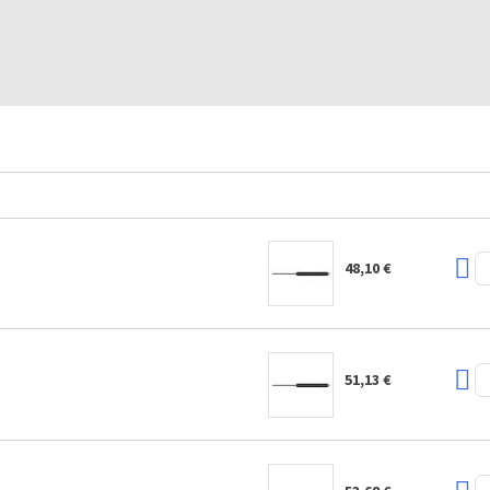
48,10 €
51,13 €