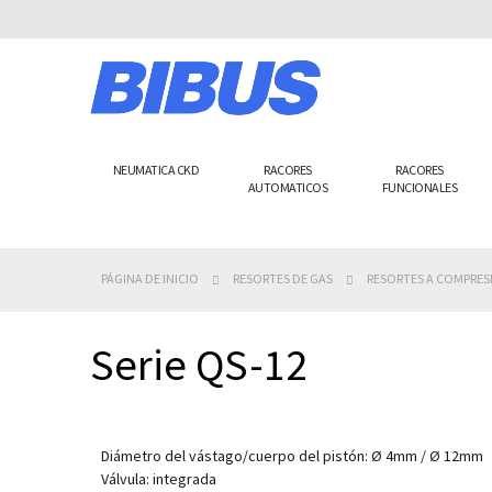
Ir
al
contenido
NEUMATICA CKD
RACORES
RACORES
AUTOMATICOS
FUNCIONALES
PÁGINA DE INICIO
RESORTES DE GAS
RESORTES A COMPRE
Serie QS-12
Diámetro del vástago/cuerpo del pistón: Ø 4mm / Ø 12mm
Válvula: integrada