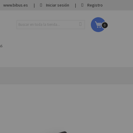
www.bibus.es
Iniciar sesión
Registro
Mi carrito
0
AS