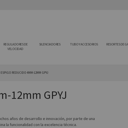
REGULADORES DE
SILENCIADORES
TUBO Y ACCESORIOS
RESORTES DE G
VELOCIDAD
Y ESPIGO REDUCIDO 4MM-12MM GPYJ
4mm-12mm GPYJ
hos años de desarrollo e innovación, por parte de una
 la funcionalidad con la excelencia técnica.