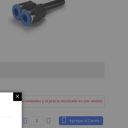
en bolsas de 10 unidades y el precio mostrado es por unidad.
8 €
Agregar al Carrito