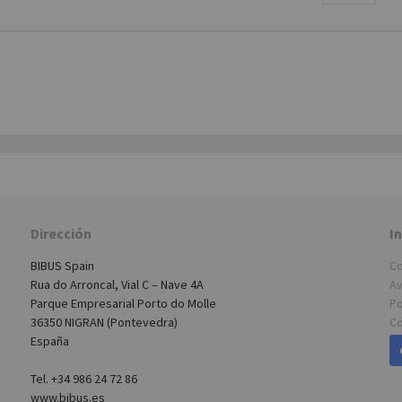
7,3
=10METROS AZUL
21,
7,3
0 L=10METROS AZUL
30,
PACO
89,
7,3
7,3
7,3
PACO
72,
Dirección
I
BIBUS Spain
Co
7,3
L=10METROS AZUL
41,
Rua do Arroncal, Vial C – Nave 4A
Av
Parque Empresarial Porto do Molle
Po
36350 NIGRAN (Pontevedra)
Co
España
7,3
Tel. +34 986 24 72 86
www.bibus.es