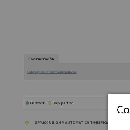
Documentación
Catálogo de racores automáticos
En stock
Bajo pedido
Co
GPYJ04 UNION Y AUTOMATICA T4-ESPIGA D4