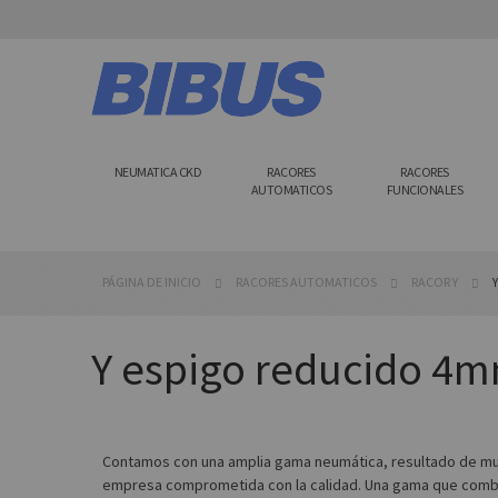
Ir
al
contenido
NEUMATICA CKD
RACORES
RACORES
AUTOMATICOS
FUNCIONALES
PÁGINA DE INICIO
RACORES AUTOMATICOS
RACOR Y
Y espigo reducido 
Contamos con una amplia gama neumática, resultado de muc
empresa comprometida con la calidad. Una gama que combina