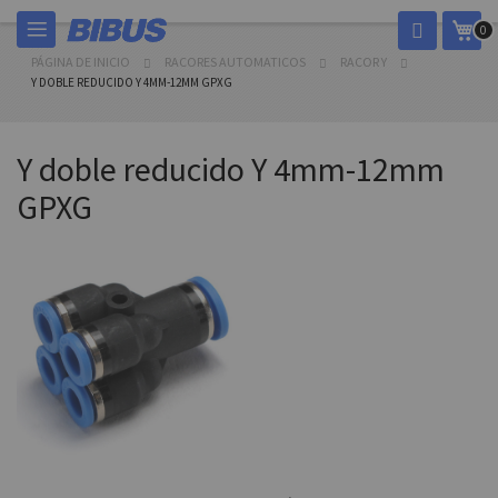
Ir
Mi c
0
al
contenido
PÁGINA DE INICIO
RACORES AUTOMATICOS
RACOR Y
Y DOBLE REDUCIDO Y 4MM-12MM GPXG
Y doble reducido Y 4mm-12mm
GPXG