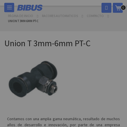
Ir
Mi c
0
al
contenido
PÁGINA DE INICIO
RACORES AUTOMATICOS
COMPACTO
UNION T 3MM-6MM PT-C
Union T 3mm-6mm PT-C
Contamos con una amplia gama neumática, resultado de muchos
años de desarrollo e innovación, por parte de una empresa