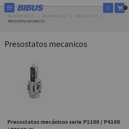
Ir
Mi c
0
al
contenido
PÁGINA DE INICIO
NEUMATICA CKD
PRESOSTATOS
PRESOSTATOS MECANICOS
Presostatos mecanicos
Presostatos mecánicos serie P1100 / P4100