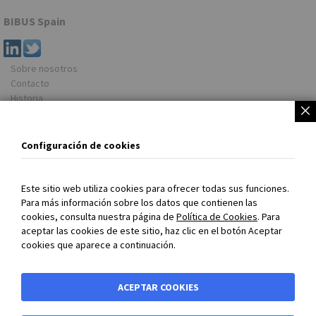
BIBUS Spain
Sobre nosotros
Contacto
Historia
Newsletter
Dirección
Configuración de cookies
BIBUS Spain
Rua do Arroncal, Vial C – Nave 4A
Este sitio web utiliza cookies para ofrecer todas sus funciones.
Parque Empresarial Porto do Molle
Para más información sobre los datos que contienen las
36350 NIGRAN (Pontevedra)
cookies, consulta nuestra página de
Política de Cookies
. Para
España
aceptar las cookies de este sitio, haz clic en el botón Aceptar
cookies que aparece a continuación.
Tel. +34 986 24 72 86
www.bibus.es
Información
ACEPTAR COOKIES
Condiciones Generales de Venta y Suministro