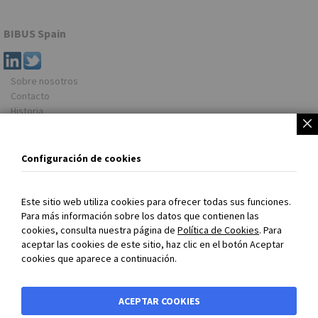
BIBUS Spain
Sobre nosotros
Contacto
Historia
Newsletter
Dirección
Configuración de cookies
BIBUS Spain
Rua do Arroncal, Vial C – Nave 4A
Este sitio web utiliza cookies para ofrecer todas sus funciones.
Parque Empresarial Porto do Molle
Para más información sobre los datos que contienen las
36350 NIGRAN (Pontevedra)
cookies, consulta nuestra página de
Política de Cookies
. Para
España
aceptar las cookies de este sitio, haz clic en el botón Aceptar
cookies que aparece a continuación.
Tel. +34 986 24 72 86
www.bibus.es
Información
ACEPTAR COOKIES