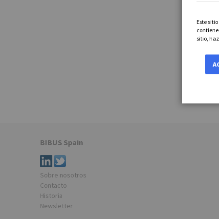
Este siti
contiene
sitio, ha
A
BIBUS Spain
Sobre nosotros
Contacto
Historia
Newsletter