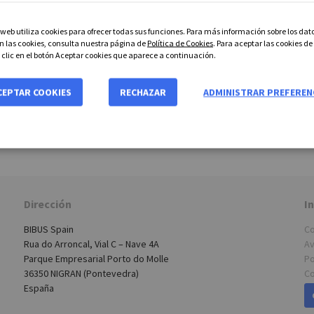
o web utiliza cookies para ofrecer todas sus funciones. Para más información sobre los dat
n las cookies, consulta nuestra página de
Política de Cookies
. Para aceptar las cookies de
z clic en el botón Aceptar cookies que aparece a continuación.
CEPTAR COOKIES
RECHAZAR
ADMINISTRAR PREFEREN
Dirección
I
BIBUS Spain
Co
Rua do Arroncal, Vial C – Nave 4A
Av
Parque Empresarial Porto do Molle
Po
36350 NIGRAN (Pontevedra)
Co
España