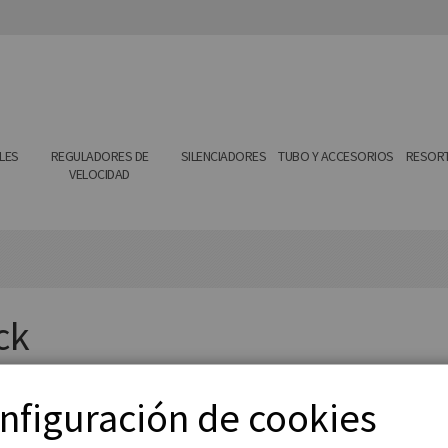
LES
REGULADORES DE
SILENCIADORES
TUBO Y ACCESORIOS
RESORT
VELOCIDAD
ck
nfiguración de cookies