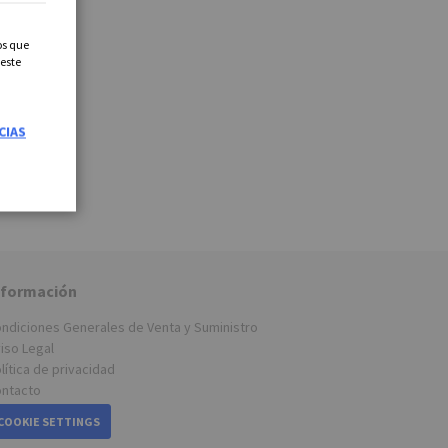
os que
 este
CIAS
nformación
ndiciones Generales de Venta y Suministro
iso Legal
lítica de privacidad
ntacto
COOKIE SETTINGS